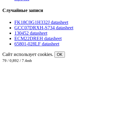
Случайные записи
FK18C0G1H332J datasheet
GCC07DRXH-S734 datasheet
130452 datasheet
ECM22DREH datasheet
65801-028LF datasheet
Сайт использует cookies.
OK
79 / 0,892 / 7.4mb