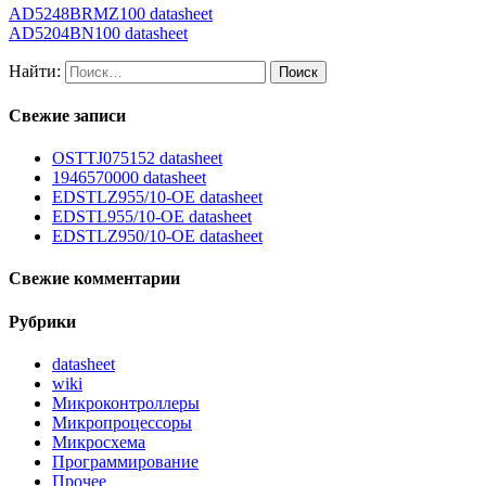
AD5248BRMZ100 datasheet
AD5204BN100 datasheet
Найти:
Свежие записи
OSTTJ075152 datasheet
1946570000 datasheet
EDSTLZ955/10-OE datasheet
EDSTL955/10-OE datasheet
EDSTLZ950/10-OE datasheet
Свежие комментарии
Рубрики
datasheet
wiki
Микроконтроллеры
Микропроцессоры
Микросхема
Программирование
Прочее