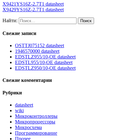
X9421YS16Z-2.7T1 datasheet
X9429YS16Z-2.7T1 datasheet
Найти:
Свежие записи
OSTTJ075152 datasheet
1946570000 datasheet
EDSTLZ955/10-OE datasheet
EDSTL955/10-OE datasheet
EDSTLZ950/10-OE datasheet
Свежие комментарии
Рубрики
datasheet
wiki
Микроконтроллеры
Микропроцессоры
Микросхема
Программирование
Прочее