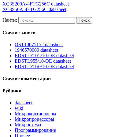
XC3S200A-4FTG256C datasheet
XC3S50A-4FTG256C datasheet
Найти:
Свежие записи
OSTTJ075152 datasheet
1946570000 datasheet
EDSTLZ955/10-OE datasheet
EDSTL955/10-OE datasheet
EDSTLZ950/10-OE datasheet
Свежие комментарии
Рубрики
datasheet
wiki
Микроконтроллеры
Микропроцессоры
Микросхема
Программирование
Прочее