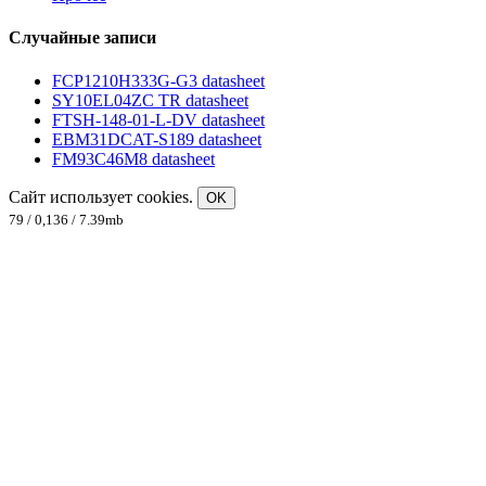
Случайные записи
FCP1210H333G-G3 datasheet
SY10EL04ZC TR datasheet
FTSH-148-01-L-DV datasheet
EBM31DCAT-S189 datasheet
FM93C46M8 datasheet
Сайт использует cookies.
OK
79 / 0,136 / 7.39mb