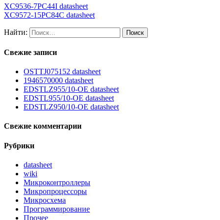
XC9536-7PC44I datasheet
XC9572-15PC84C datasheet
Найти:
Свежие записи
OSTTJ075152 datasheet
1946570000 datasheet
EDSTLZ955/10-OE datasheet
EDSTL955/10-OE datasheet
EDSTLZ950/10-OE datasheet
Свежие комментарии
Рубрики
datasheet
wiki
Микроконтроллеры
Микропроцессоры
Микросхема
Программирование
Прочее