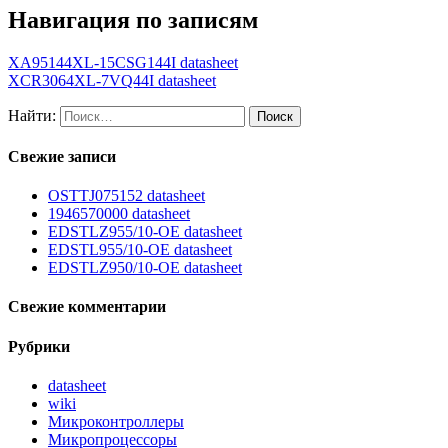
Навигация по записям
XA95144XL-15CSG144I datasheet
XCR3064XL-7VQ44I datasheet
Найти:
Свежие записи
OSTTJ075152 datasheet
1946570000 datasheet
EDSTLZ955/10-OE datasheet
EDSTL955/10-OE datasheet
EDSTLZ950/10-OE datasheet
Свежие комментарии
Рубрики
datasheet
wiki
Микроконтроллеры
Микропроцессоры