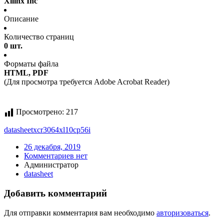
Xilinx Inc
Описание
Количество страниц
0 шт.
Форматы файла
HTML, PDF
(Для просмотра требуется Adobe Acrobat Reader)
Просмотрено:
217
datasheet
xcr3064xl10cp56i
26 декабря, 2019
Комментариев нет
Администратор
datasheet
Добавить комментарий
Для отправки комментария вам необходимо
авторизоваться
.