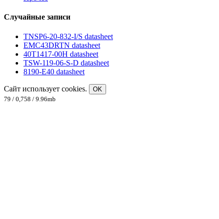
Случайные записи
TNSP6-20-832-I/S datasheet
EMC43DRTN datasheet
40T1417-00H datasheet
TSW-119-06-S-D datasheet
8190-E40 datasheet
Сайт использует cookies.
OK
79 / 0,758 / 9.96mb