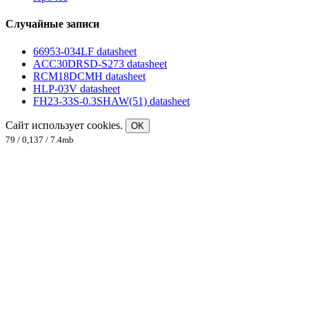
Случайные записи
66953-034LF datasheet
ACC30DRSD-S273 datasheet
RCM18DCMH datasheet
HLP-03V datasheet
FH23-33S-0.3SHAW(51) datasheet
Сайт использует cookies.
OK
79 / 0,137 / 7.4mb