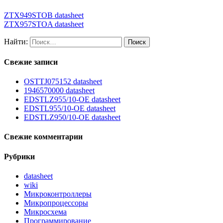
ZTX949STOB datasheet
ZTX957STOA datasheet
Найти:
Свежие записи
OSTTJ075152 datasheet
1946570000 datasheet
EDSTLZ955/10-OE datasheet
EDSTL955/10-OE datasheet
EDSTLZ950/10-OE datasheet
Свежие комментарии
Рубрики
datasheet
wiki
Микроконтроллеры
Микропроцессоры
Микросхема
Программирование