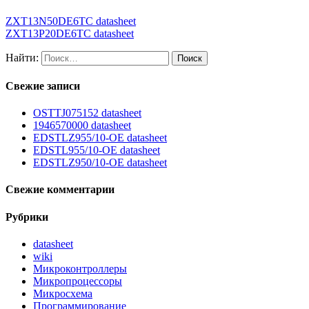
ZXT13N50DE6TC datasheet
ZXT13P20DE6TC datasheet
Найти:
Свежие записи
OSTTJ075152 datasheet
1946570000 datasheet
EDSTLZ955/10-OE datasheet
EDSTL955/10-OE datasheet
EDSTLZ950/10-OE datasheet
Свежие комментарии
Рубрики
datasheet
wiki
Микроконтроллеры
Микропроцессоры
Микросхема
Программирование