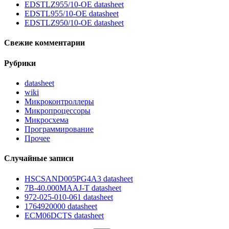
EDSTLZ955/10-OE datasheet
EDSTL955/10-OE datasheet
EDSTLZ950/10-OE datasheet
Свежие комментарии
Рубрики
datasheet
wiki
Микроконтроллеры
Микропроцессоры
Микросхема
Программирование
Прочее
Случайные записи
HSCSAND005PG4A3 datasheet
7B-40.000MAAJ-T datasheet
972-025-010-061 datasheet
1764920000 datasheet
ECM06DCTS datasheet