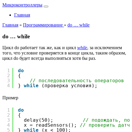
Микроконтроллеры
Главная
Главная
»
Программирование
»
do … while
do … while
Цикл do работает так же, как и цикл
while
, за исключением
того, что условие проверяется в конце цикла, таким образом,
цикл do будет всегда выполняться хотя бы раз.
1
do
2
{
3
// последовательность операторов
4
} 
while
(проверка условия);
Пример
1
do
2
{
3
delay(50);          
// подождать, по
4
x = readSensors(); 
// проверить датч
5
} 
while
(x < 100);