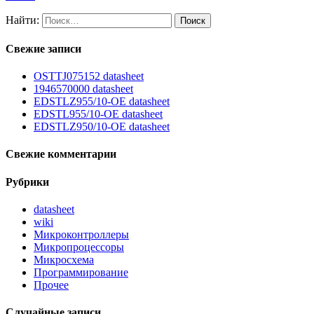
Найти:
Свежие записи
OSTTJ075152 datasheet
1946570000 datasheet
EDSTLZ955/10-OE datasheet
EDSTL955/10-OE datasheet
EDSTLZ950/10-OE datasheet
Свежие комментарии
Рубрики
datasheet
wiki
Микроконтроллеры
Микропроцессоры
Микросхема
Программирование
Прочее
Случайные записи