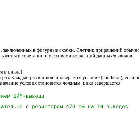
ов, заключенных в фигурные скобки. Счетчик приращений обычн
льзуется в сочетании с массивами коллекций данных/выводов.
ся в цикле}
н раз. Каждый раз в цикле проверяется условие (condition), есл
е значение условия становится ложным, цикл завершается.
нием ШИМ-вывода
вательно с резистором 470 ом на 10 выводов