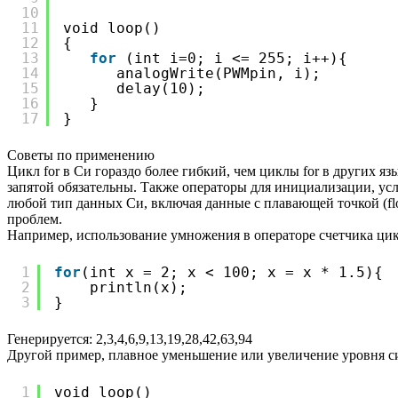
10
11
void loop()
12
{
13
for
(int i=0; i <= 255; i++){
14
analogWrite(PWMpin, i);
15
delay(10);
16
}
17
}
Советы по применению
Цикл for в Си гораздо более гибкий, чем циклы for в других я
запятой обязательны. Также операторы для инициализации, у
любой тип данных Си, включая данные с плавающей точкой (fl
проблем.
Например, использование умножения в операторе счетчика цик
1
for
(int x = 2; x < 100; x = x * 1.5){
2
println(x);
3
}
Генерируется: 2,3,4,6,9,13,19,28,42,63,94
Другой пример, плавное уменьшение или увеличение уровня си
1
void loop()