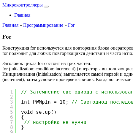
Микроконтроллеры
Главная
Главная
»
Программирование
»
For
For
Конструкция for используется для повторения блока оператор
for подходит для любых повторяющихся действий и часто испо
Заголовок цикла for состоит из трех частей:
for (initialization; condition; increment) {операторы выполняющие
Инициализация (Initialization) выполняется самой первой и оди
(increment), затем условие проверяется вновь. Когда логическо
1
// Затемнение светодиода с использова
2
3
int PWMpin = 10; 
// Светодиод последо
4
5
void setup()
6
{
7
// настройка не нужна 
8
}
9