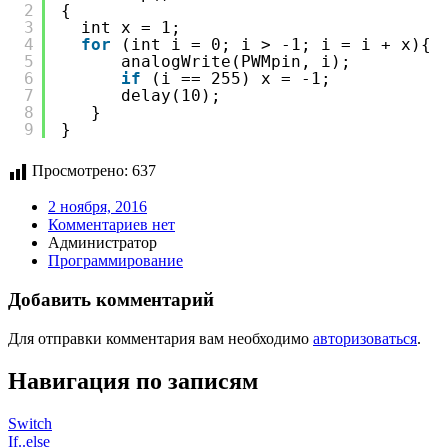
2
{
3
int x = 1;
4
for
(int i = 0; i > -1; i = i + x){
5
analogWrite(PWMpin, i);
6
if
(i == 255) x = -1;           
7
delay(10);
8
}
9
}
Просмотрено:
637
2 ноября, 2016
Комментариев нет
Администратор
Программирование
Добавить комментарий
Для отправки комментария вам необходимо
авторизоваться
.
Навигация по записям
Switch
If..else