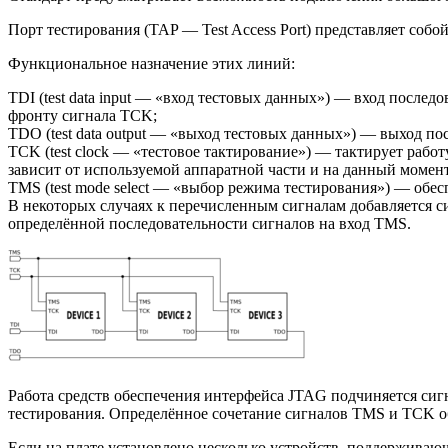
Порт тестирования (TAP — Test Access Port) представляет со
Функциональное назначение этих линий:
TDI (test data input — «вход тестовых данных») — вход после
фронту сигнала TCK;
TDO (test data output — «выход тестовых данных») — выход п
TCK (test clock — «тестовое тактирование») — тактирует раб
зависит от используемой аппаратной части и на данный момен
TMS (test mode select — «выбор режима тестирования») — обе
В некоторых случаях к перечисленным сигналам добавляется с
определённой последовательности сигналов на вход TMS.
Работа средств обеспечения интерфейса JTAG подчиняется сиг
тестирования. Определённое сочетание сигналов TMS и TCK об
Если на плате установлено несколько устройств, поддержива