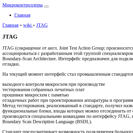
Микроконтроллеры
Главная
Главная
»
wiki
»
JTAG
JTAG
JTAG (сокращение от англ. Joint Test Action Group; произноси
ассоциироваться с разработанным этой группой специализирова
Boundary-Scan Architecture. Интерфейс предназначен для под
отладки.
На текущий момент интерфейс стал промышленным стандартом
выходного контроля микросхем при производстве
тестирования собранных печатных плат
прошивки микросхем с памятью
отладочных работ при проектировании аппаратуры и программ
Метод тестирования, реализованный в стандарте, получил наз
функциональные блоки, входы которых можно отсоединить от о
производится специальными командами по интерфейсу JTAG, п
Boundary Scan Description Language (BSDL).
Стандарт предусматривает возможность подключения большого 