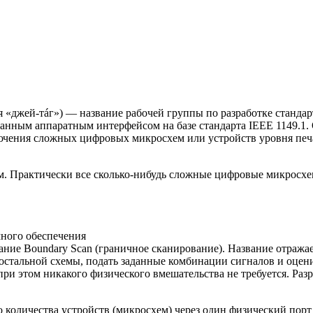
тся «джей-тáг») — название рабочей группы по разработке станда
нным аппаратным интерфейсом на базе стандарта IEEE 1149.1. Оф
ключения сложных цифровых микросхем или устройств уровня печ
. Практически все сколько-нибудь сложные цифровые микросхе
ного обеспечения
вание Boundary Scan (граничное сканирование). Название отраж
стальной схемы, подать заданные комбинации сигналов и оцени
ри этом никакого физического вмешательства не требуется. Ра
количества устройств (микросхем) через один физический порт 