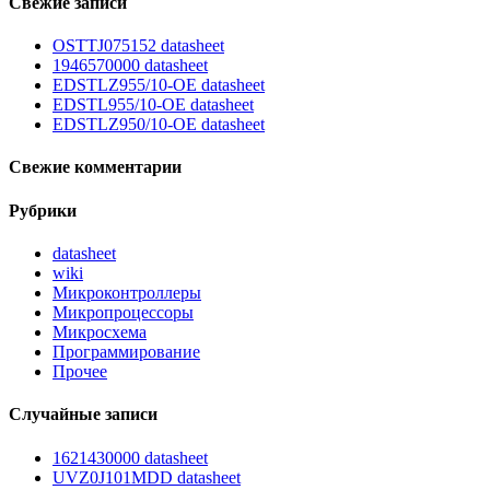
Свежие записи
OSTTJ075152 datasheet
1946570000 datasheet
EDSTLZ955/10-OE datasheet
EDSTL955/10-OE datasheet
EDSTLZ950/10-OE datasheet
Свежие комментарии
Рубрики
datasheet
wiki
Микроконтроллеры
Микропроцессоры
Микросхема
Программирование
Прочее
Случайные записи
1621430000 datasheet
UVZ0J101MDD datasheet