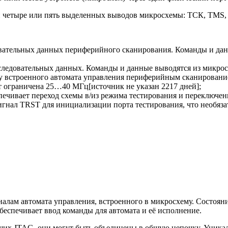
бой четыре или пять выделенных выводов микросхемы: ТСК, TMS
довательных данных периферийного сканирования. Команды и дан
оследовательных данных. Команды и данные выводятся из микрос
оту встроенного автомата управления периферийным сканирован
т ограничена 25…40 МГц[источник не указан 2217 дней];
спечивает переход схемы в/из режима тестирования и переключ
игнал TRST для инициализации порта тестирования, что необяза
налам автомата управления, встроенного в микросхему. Состоян
еспечивает ввод команды для автомата и её исполнение.
ющих JTAG, они могут быть объединены в общую цепочку. Уника