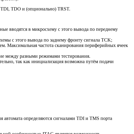
, TDI, TDO и (опционально) TRST.
ные вводятся в микросхему с этого вывода по переднему
хемы с этого вывода по заднему фронту сигнала TCK;
ием. Максимальная частота сканирования периферийных ячеек
ение между разными режимами тестирования.
тельно, так как инициализация возможна путём подачи
ия автомата определяются сигналами TDI и TMS порта
льной особенностью JTAG является возможность