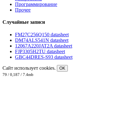
Программирование
Прочее
Случайные записи
FM27C256Q150 datasheet
DM74ALS541N datasheet
12067A220JAT2A datasheet
FJP3305H2TU datasheet
GBC44DRES-S93 datasheet
Сайт использует cookies.
OK
79 / 0,187 / 7.4mb