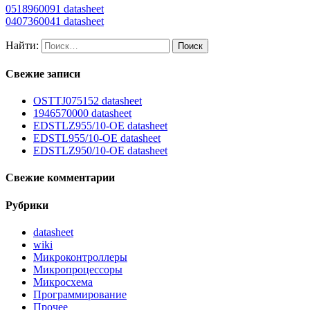
0518960091 datasheet
0407360041 datasheet
Найти:
Свежие записи
OSTTJ075152 datasheet
1946570000 datasheet
EDSTLZ955/10-OE datasheet
EDSTL955/10-OE datasheet
EDSTLZ950/10-OE datasheet
Свежие комментарии
Рубрики
datasheet
wiki
Микроконтроллеры
Микропроцессоры
Микросхема
Программирование
Прочее