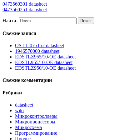
0473560301 datasheet
0473560251 datasheet
Найти:
Свежие записи
OSTTJ075152 datasheet
1946570000 datasheet
EDSTLZ955/10-OE datasheet
EDSTL955/10-OE datasheet
EDSTLZ950/10-OE datasheet
Свежие комментарии
Рубрики
datasheet
wiki
Микроконтроллеры
Микропроцессоры
Микросхема
Программирование
Прочее