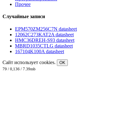
Прочее
Случайные записи
EPM570ZM256C7N datasheet
12062C273KAT2A datasheet
HMC36DREH-S93 datasheet
MBRD1035CTLG datasheet
167104K100A datasheet
Сайт использует cookies.
OK
79 / 0,136 / 7.39mb