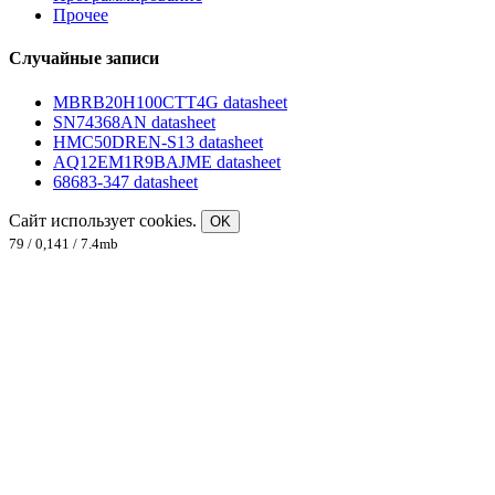
Прочее
Случайные записи
MBRB20H100CTT4G datasheet
SN74368AN datasheet
HMC50DREN-S13 datasheet
AQ12EM1R9BAJME datasheet
68683-347 datasheet
Сайт использует cookies.
OK
79 / 0,141 / 7.4mb