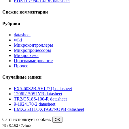
EDSTLZ950/10-OE datasheet
Свежие комментарии
Рубрики
datasheet
wiki
Микроконтроллеры
Микропроцессоры
Микросхема
Программирование
Прочее
Случайные записи
FX5-60S2B-SVL(71) datasheet
1206L150SLYR datasheet
TR2/C518S-100-R datasheet
9-1924170-2 datasheet
LMX2531LQX1950/NOPB datasheet
Сайт использует cookies.
OK
79 / 0,162 / 7.4mb