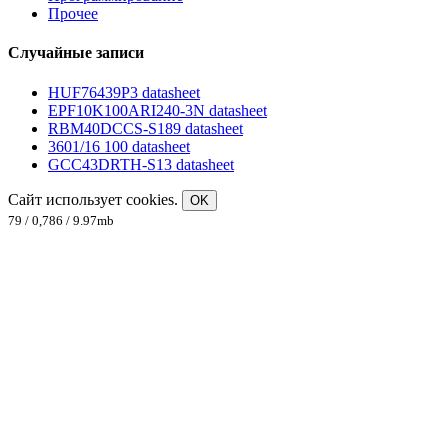
Прочее
Случайные записи
HUF76439P3 datasheet
EPF10K100ARI240-3N datasheet
RBM40DCCS-S189 datasheet
3601/16 100 datasheet
GCC43DRTH-S13 datasheet
Сайт использует cookies.
OK
79 / 0,786 / 9.97mb