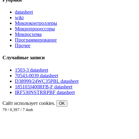
datasheet
wiki
Микроконтроллеры
Микропроцессоры
Микросхема
Программирование
Прочее
Случайные записи
1503-3 datasheet
70543-0039 datasheet
D38999/24WC35PBL datasheet
185103J400RFB-F datasheet
IRF530NSTRRPBF datasheet
Сайт использует cookies.
OK
79 / 0,397 / 7.4mb