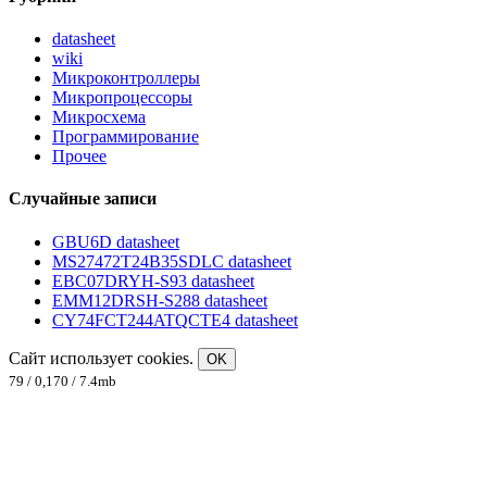
datasheet
wiki
Микроконтроллеры
Микропроцессоры
Микросхема
Программирование
Прочее
Случайные записи
GBU6D datasheet
MS27472T24B35SDLC datasheet
EBC07DRYH-S93 datasheet
EMM12DRSH-S288 datasheet
CY74FCT244ATQCTE4 datasheet
Сайт использует cookies.
OK
79 / 0,170 / 7.4mb