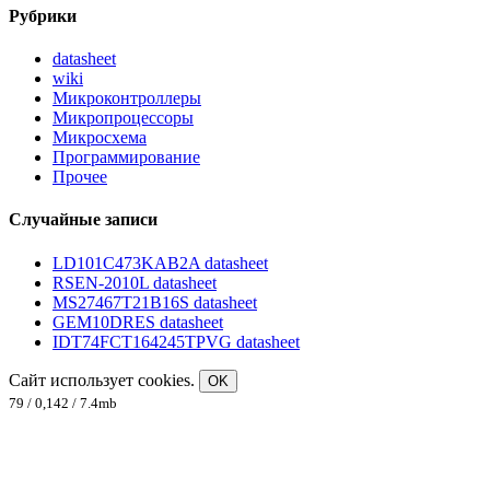
Рубрики
datasheet
wiki
Микроконтроллеры
Микропроцессоры
Микросхема
Программирование
Прочее
Случайные записи
LD101C473KAB2A datasheet
RSEN-2010L datasheet
MS27467T21B16S datasheet
GEM10DRES datasheet
IDT74FCT164245TPVG datasheet
Сайт использует cookies.
OK
79 / 0,142 / 7.4mb