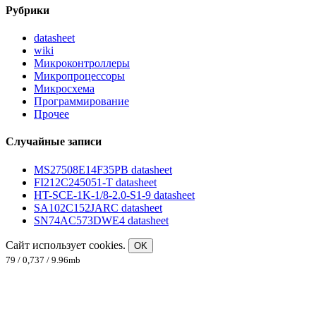
Рубрики
datasheet
wiki
Микроконтроллеры
Микропроцессоры
Микросхема
Программирование
Прочее
Случайные записи
MS27508E14F35PB datasheet
FI212C245051-T datasheet
HT-SCE-1K-1/8-2.0-S1-9 datasheet
SA102C152JARC datasheet
SN74AC573DWE4 datasheet
Сайт использует cookies.
OK
79 / 0,737 / 9.96mb