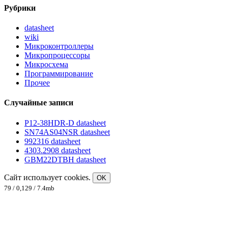
Рубрики
datasheet
wiki
Микроконтроллеры
Микропроцессоры
Микросхема
Программирование
Прочее
Случайные записи
P12-38HDR-D datasheet
SN74AS04NSR datasheet
992316 datasheet
4303.2908 datasheet
GBM22DTBH datasheet
Сайт использует cookies.
OK
79 / 0,129 / 7.4mb