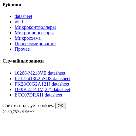
Рубрики
datasheet
wiki
Микроконтроллеры
Микропроцессоры
Микросхема
Программирование
Прочее
Случайные записи
10268-M218VE datasheet
IDT72413L25SO8 datasheet
FK28C0G2A121J datasheet
DF9B-41P-1V(22) datasheet
ECC07DRXH datasheet
Сайт использует cookies.
OK
79 / 0,752 / 9.96mb