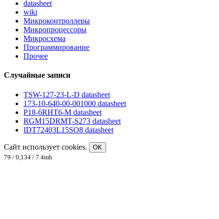
datasheet
wiki
Микроконтроллеры
Микропроцессоры
Микросхема
Программирование
Прочее
Случайные записи
TSW-127-23-L-D datasheet
173-10-640-00-001000 datasheet
P18-6RHT6-M datasheet
RGM15DRMT-S273 datasheet
IDT72403L15SO8 datasheet
Сайт использует cookies.
OK
79 / 0,134 / 7.4mb