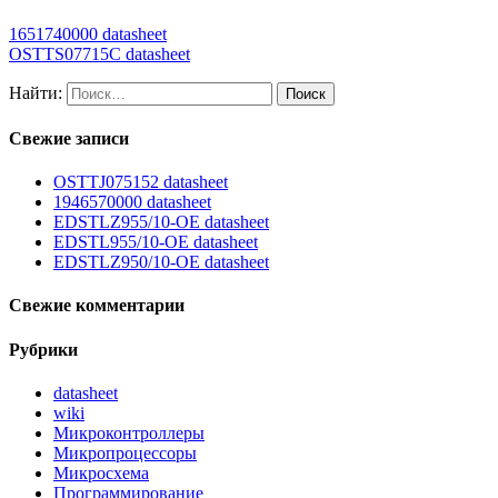
1651740000 datasheet
OSTTS07715C datasheet
Найти:
Свежие записи
OSTTJ075152 datasheet
1946570000 datasheet
EDSTLZ955/10-OE datasheet
EDSTL955/10-OE datasheet
EDSTLZ950/10-OE datasheet
Свежие комментарии
Рубрики
datasheet
wiki
Микроконтроллеры
Микропроцессоры
Микросхема
Программирование