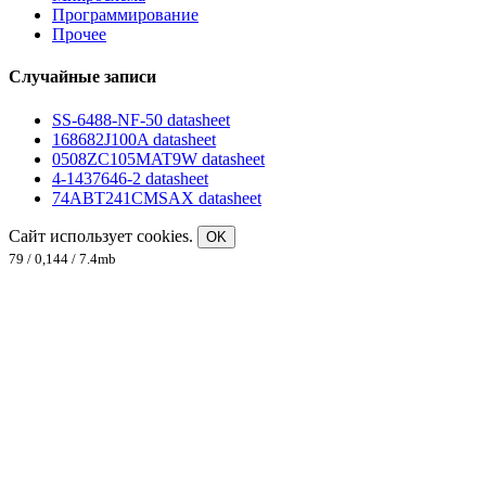
Программирование
Прочее
Случайные записи
SS-6488-NF-50 datasheet
168682J100A datasheet
0508ZC105MAT9W datasheet
4-1437646-2 datasheet
74ABT241CMSAX datasheet
Сайт использует cookies.
OK
79 / 0,144 / 7.4mb