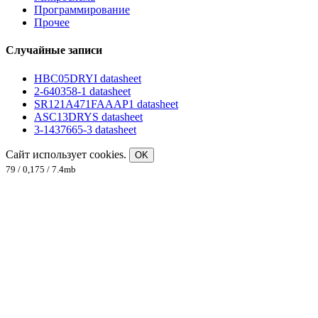
Программирование
Прочее
Случайные записи
HBC05DRYI datasheet
2-640358-1 datasheet
SR121A471FAAAP1 datasheet
ASC13DRYS datasheet
3-1437665-3 datasheet
Сайт использует cookies.
OK
79 / 0,175 / 7.4mb