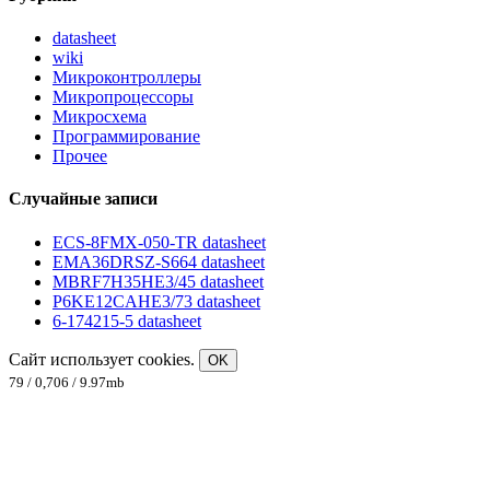
datasheet
wiki
Микроконтроллеры
Микропроцессоры
Микросхема
Программирование
Прочее
Случайные записи
ECS-8FMX-050-TR datasheet
EMA36DRSZ-S664 datasheet
MBRF7H35HE3/45 datasheet
P6KE12CAHE3/73 datasheet
6-174215-5 datasheet
Сайт использует cookies.
OK
79 / 0,706 / 9.97mb