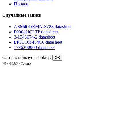
Прочее
Случайные записи
ASM40DRMN-S288 datasheet
P0904UCLTP datasheet
3-1546074-2 datasheet
EP3C16F484C6 datasheet
1786290000 datasheet
Сайт использует cookies.
OK
79 / 0,167 / 7.4mb