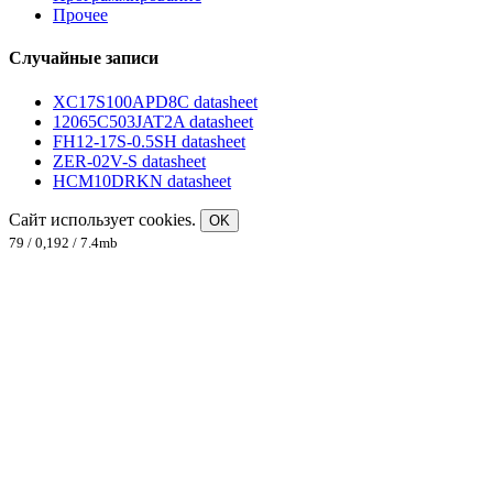
Прочее
Случайные записи
XC17S100APD8C datasheet
12065C503JAT2A datasheet
FH12-17S-0.5SH datasheet
ZER-02V-S datasheet
HCM10DRKN datasheet
Сайт использует cookies.
OK
79 / 0,192 / 7.4mb