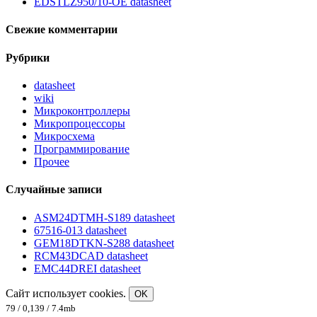
EDSTLZ950/10-OE datasheet
Свежие комментарии
Рубрики
datasheet
wiki
Микроконтроллеры
Микропроцессоры
Микросхема
Программирование
Прочее
Случайные записи
ASM24DTMH-S189 datasheet
67516-013 datasheet
GEM18DTKN-S288 datasheet
RCM43DCAD datasheet
EMC44DREI datasheet
Сайт использует cookies.
OK
79 / 0,139 / 7.4mb