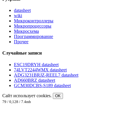
datasheet
wiki
Микроконтроллеры
Микропроцессоры
Микросхема
Программирование
Прочее
Случайные записи
ESC19DRYH datasheet
74LVT2244WMX datasheet
ADG3231BRJZ-REEL7 datasheet
AD660BRZ datasheet
GCM30DCBS-S189 datasheet
Сайт использует cookies.
OK
79 / 0,128 / 7.4mb