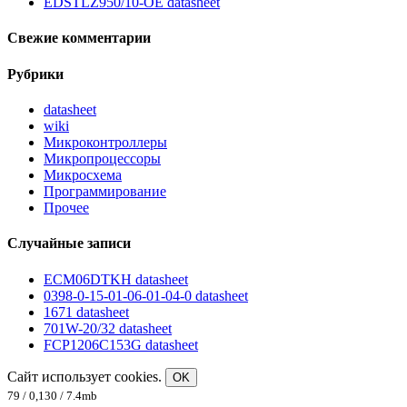
EDSTLZ950/10-OE datasheet
Свежие комментарии
Рубрики
datasheet
wiki
Микроконтроллеры
Микропроцессоры
Микросхема
Программирование
Прочее
Случайные записи
ECM06DTKH datasheet
0398-0-15-01-06-01-04-0 datasheet
1671 datasheet
701W-20/32 datasheet
FCP1206C153G datasheet
Сайт использует cookies.
OK
79 / 0,130 / 7.4mb