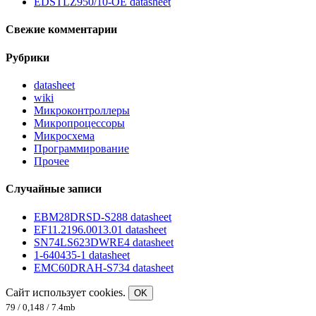
EDSTLZ950/10-OE datasheet
Свежие комментарии
Рубрики
datasheet
wiki
Микроконтроллеры
Микропроцессоры
Микросхема
Программирование
Прочее
Случайные записи
EBM28DRSD-S288 datasheet
EF11.2196.0013.01 datasheet
SN74LS623DWRE4 datasheet
1-640435-1 datasheet
EMC60DRAH-S734 datasheet
Сайт использует cookies.
OK
79 / 0,148 / 7.4mb