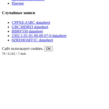
Прочее
Случайные записи
CPPX8-A5BC datasheet
GBC30DREI datasheet
BBRF550 datasheet
2302-1-01-01-00-00-07-0 datasheet
0ZRE0016FF1C datasheet
Сайт использует cookies.
OK
79 / 0,162 / 7.4mb