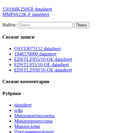
150184K250EB datasheet
MMP6S22K-F datasheet
Найти:
Свежие записи
OSTTJ075152 datasheet
1946570000 datasheet
EDSTLZ955/10-OE datasheet
EDSTL955/10-OE datasheet
EDSTLZ950/10-OE datasheet
Свежие комментарии
Рубрики
datasheet
wiki
Микроконтроллеры
Микропроцессоры
Микросхема
Программирование