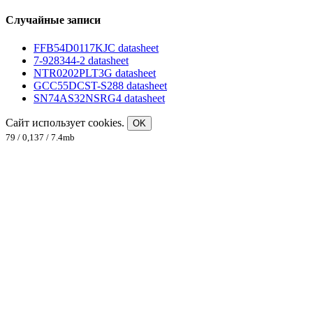
Случайные записи
FFB54D0117KJC datasheet
7-928344-2 datasheet
NTR0202PLT3G datasheet
GCC55DCST-S288 datasheet
SN74AS32NSRG4 datasheet
Сайт использует cookies.
OK
79 / 0,137 / 7.4mb