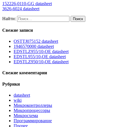
152226-0110-GG datasheet
3626-6024 datasheet
Найти:
Свежие записи
OSTTJ075152 datasheet
1946570000 datasheet
EDSTLZ955/10-OE datasheet
EDSTL955/10-OE datasheet
EDSTLZ950/10-OE datasheet
Свежие комментарии
Рубрики
datasheet
wiki
Микроконтроллеры
Микропроцессоры
Микросхема
Программирование
Прочее