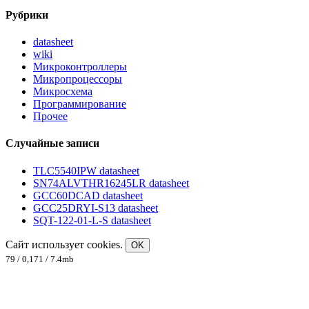
Рубрики
datasheet
wiki
Микроконтроллеры
Микропроцессоры
Микросхема
Программирование
Прочее
Случайные записи
TLC5540IPW datasheet
SN74ALVTHR16245LR datasheet
GCC60DCAD datasheet
GCC25DRYI-S13 datasheet
SQT-122-01-L-S datasheet
Сайт использует cookies.
OK
79 / 0,171 / 7.4mb