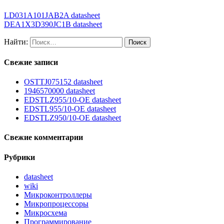
LD031A101JAB2A datasheet
DEA1X3D390JC1B datasheet
Найти:
Свежие записи
OSTTJ075152 datasheet
1946570000 datasheet
EDSTLZ955/10-OE datasheet
EDSTL955/10-OE datasheet
EDSTLZ950/10-OE datasheet
Свежие комментарии
Рубрики
datasheet
wiki
Микроконтроллеры
Микропроцессоры
Микросхема
Программирование