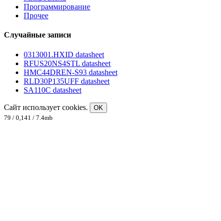
Программирование
Прочее
Случайные записи
0313001.HXID datasheet
RFUS20NS4STL datasheet
HMC44DREN-S93 datasheet
RLD30P135UFF datasheet
SA110C datasheet
Сайт использует cookies.
OK
79 / 0,141 / 7.4mb