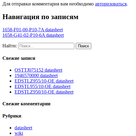
Для отправки комментария вам необходимо
авторизоваться
.
Навигация по записям
1658-F01-00-P10-7A datasheet
1658-G41-02-P10-6A datasheet
Найти:
Свежие записи
OSTTJ075152 datasheet
1946570000 datasheet
EDSTLZ955/10-OE datasheet
EDSTL955/10-OE datasheet
EDSTLZ950/10-OE datasheet
Свежие комментарии
Рубрики
datasheet
wiki