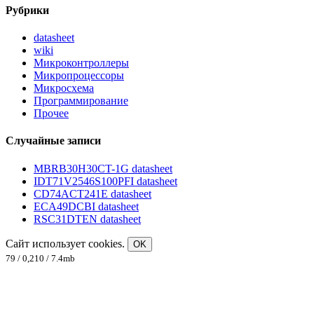
Рубрики
datasheet
wiki
Микроконтроллеры
Микропроцессоры
Микросхема
Программирование
Прочее
Случайные записи
MBRB30H30CT-1G datasheet
IDT71V2546S100PFI datasheet
CD74ACT241E datasheet
ECA49DCBI datasheet
RSC31DTEN datasheet
Сайт использует cookies.
OK
79 / 0,210 / 7.4mb