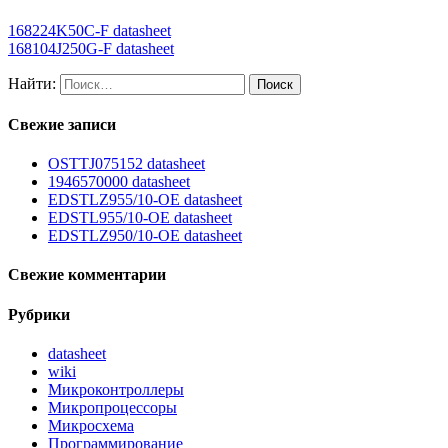
168224K50C-F datasheet
168104J250G-F datasheet
Найти:
Свежие записи
OSTTJ075152 datasheet
1946570000 datasheet
EDSTLZ955/10-OE datasheet
EDSTL955/10-OE datasheet
EDSTLZ950/10-OE datasheet
Свежие комментарии
Рубрики
datasheet
wiki
Микроконтроллеры
Микропроцессоры
Микросхема
Программирование