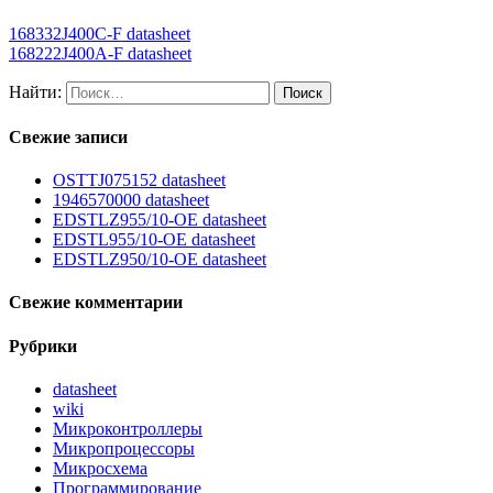
168332J400C-F datasheet
168222J400A-F datasheet
Найти:
Свежие записи
OSTTJ075152 datasheet
1946570000 datasheet
EDSTLZ955/10-OE datasheet
EDSTL955/10-OE datasheet
EDSTLZ950/10-OE datasheet
Свежие комментарии
Рубрики
datasheet
wiki
Микроконтроллеры
Микропроцессоры
Микросхема
Программирование