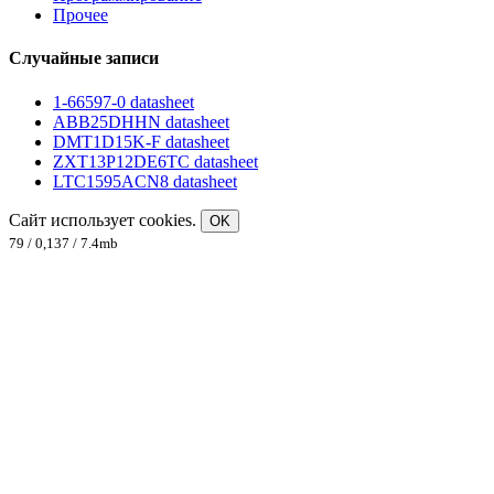
Прочее
Случайные записи
1-66597-0 datasheet
ABB25DHHN datasheet
DMT1D15K-F datasheet
ZXT13P12DE6TC datasheet
LTC1595ACN8 datasheet
Сайт использует cookies.
OK
79 / 0,137 / 7.4mb